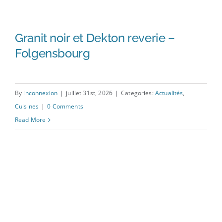
Granit noir et Dekton reverie –
Folgensbourg
By
inconnexion
|
juillet 31st, 2026
|
Categories:
Actualités
,
Granit noir et Dekton reverie –
Cuisines
|
0 Comments
Folgensbourg
Read More