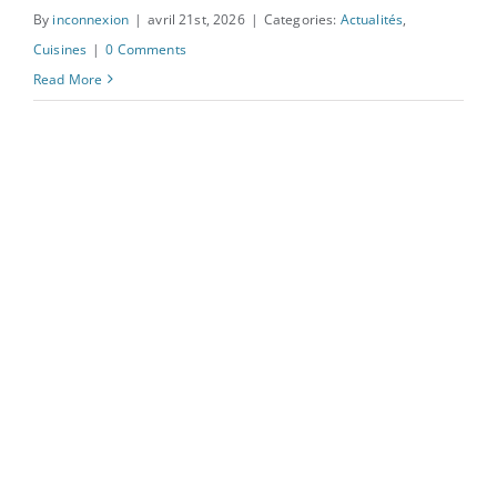
cuisine
By
inconnexion
|
avril 21st, 2026
|
Categories:
Actualités
,
Cuisines
|
0 Comments
Read More