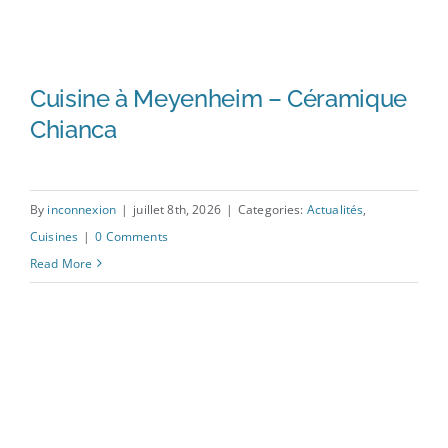
Cuisine à Meyenheim – Céramique
Chianca
By
inconnexion
|
juillet 8th, 2026
|
Categories:
Actualités
,
Cuisine à Meyenheim –
Cuisines
|
0 Comments
Céramique Chianca
Read More