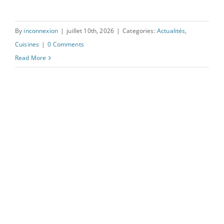
By
inconnexion
|
juillet 10th, 2026
|
Categories:
Actualités
,
Nouvelle cuisine à Hésingue –
Cuisines
|
0 Comments
Céramique Taj Mahal
Read More