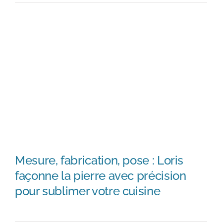
Mesure, fabrication, pose : Loris
façonne la pierre avec précision
Mesure, fabrication, pose :
pour sublimer votre cuisine
Loris façonne la pierre avec
précision pour sublimer votre